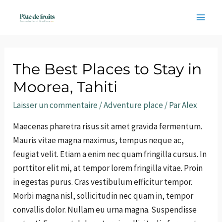
Aller
au
Mai
contenu
Men
The Best Places to Stay in
Moorea, Tahiti
Laisser un commentaire
/
Adventure place
/ Par
Alex
Maecenas pharetra risus sit amet gravida fermentum.
Mauris vitae magna maximus, tempus neque ac,
feugiat velit. Etiam a enim nec quam fringilla cursus. In
porttitor elit mi, at tempor lorem fringilla vitae. Proin
in egestas purus. Cras vestibulum efficitur tempor.
Morbi magna nisl, sollicitudin nec quam in, tempor
convallis dolor. Nullam eu urna magna. Suspendisse