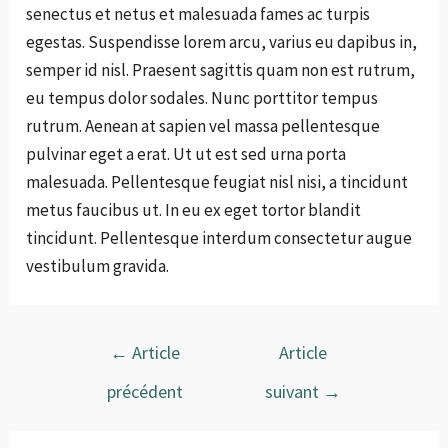
senectus et netus et malesuada fames ac turpis
egestas. Suspendisse lorem arcu, varius eu dapibus in,
semper id nisl. Praesent sagittis quam non est rutrum,
eu tempus dolor sodales. Nunc porttitor tempus
rutrum. Aenean at sapien vel massa pellentesque
pulvinar eget a erat. Ut ut est sed urna porta
malesuada. Pellentesque feugiat nisl nisi, a tincidunt
metus faucibus ut. In eu ex eget tortor blandit
tincidunt. Pellentesque interdum consectetur augue
vestibulum gravida.
Navigation
←
Article
Article
de
précédent
suivant
→
l’article