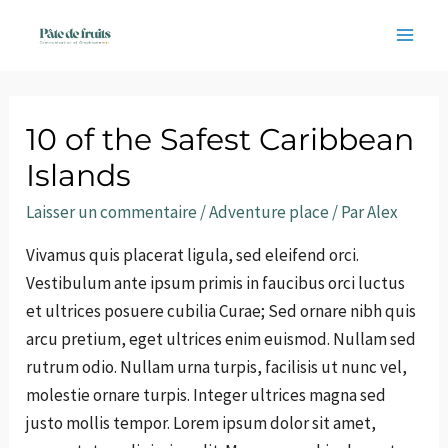
Aller
au
Mai
contenu
Men
10 of the Safest Caribbean
Islands
Laisser un commentaire
/
Adventure place
/ Par
Alex
Vivamus quis placerat ligula, sed eleifend orci.
Vestibulum ante ipsum primis in faucibus orci luctus
et ultrices posuere cubilia Curae; Sed ornare nibh quis
arcu pretium, eget ultrices enim euismod. Nullam sed
rutrum odio. Nullam urna turpis, facilisis ut nunc vel,
molestie ornare turpis. Integer ultrices magna sed
justo mollis tempor. Lorem ipsum dolor sit amet,